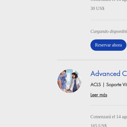
30
30 US$
dólares
estadounidenses
Cargando disponibil
Reservar ahora
Advanced Ca
ACLS | Soporte Vi
Leer más
Comenzará el 14 ag
165
165 US$
dólares