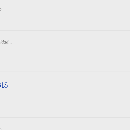
o
idad...
BLS
o