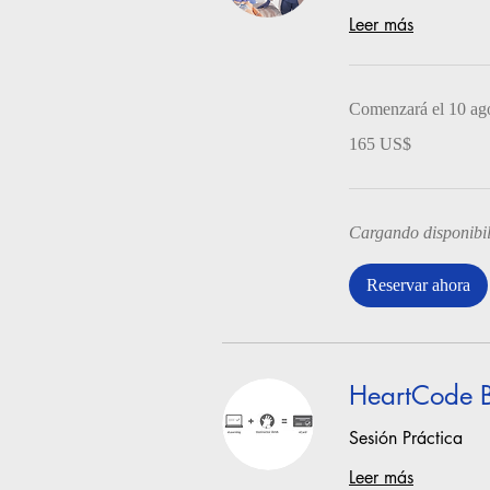
Leer más
Comenzará el 10 ag
165
165 US$
dólares
estadounidenses
Cargando disponibil
Reservar ahora
HeartCode 
Sesión Práctica
Leer más