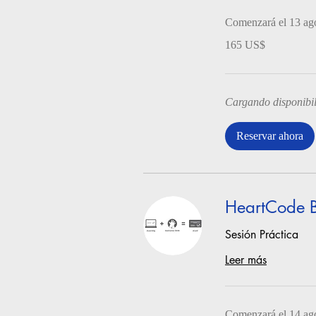
Comenzará el 13 ag
165
165 US$
dólares
estadounidenses
Cargando disponibil
Reservar ahora
HeartCode 
Sesión Práctica
Leer más
Comenzará el 14 ag