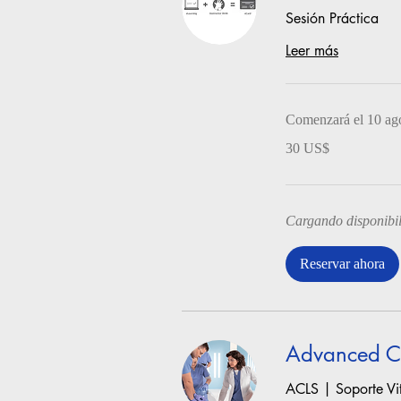
Sesión Práctica
Leer más
Comenzará el 10 ag
30
30 US$
dólares
estadounidenses
Cargando disponibil
Reservar ahora
Advanced Ca
ACLS | Soporte Vi