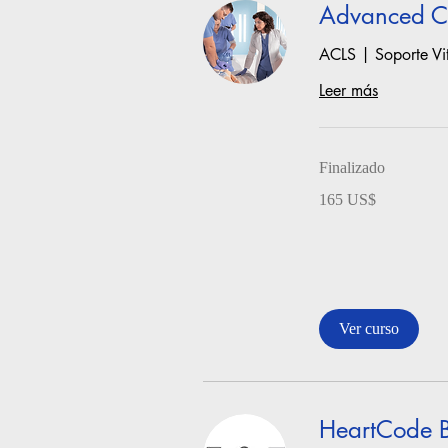
Advanced Ca
ACLS | Soporte Vi
Leer más
Finalizado
165
165 US$
dólares
estadounidenses
Ver curso
HeartCode 