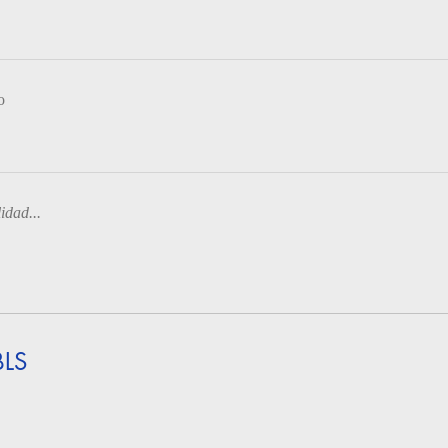
o
idad...
BLS