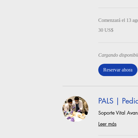
Comenzará el 13 ag
30
30 US$
dólares
estadounidenses
Cargando disponibil
Reservar ahora
PALS | Pedia
Soporte Vital Avan
Leer más