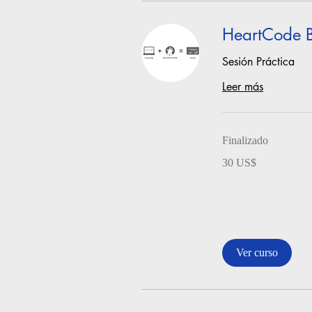
HeartCode 
Sesión Práctica
Leer más
Finalizado
30
30 US$
dólares
estadounidenses
Ver curso