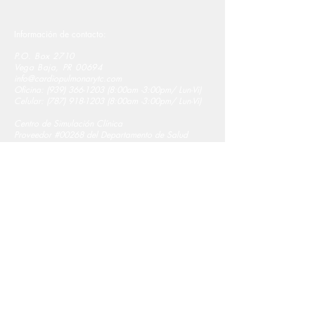
Información de contacto:
P.O. Box 2710
Vega Baja, PR 00694
info@cardiopulmonarytc.com
Oficina:
(939) 366-1203 (8
:00am -3:00pm/ Lun-Vi)
Celular:
(787) 918-1203 (8
:00am -3:00pm/ Lun-Vi)
Centro de Simulación Clínica
Proveedor #00268 del Departamento de Salud
División de Educación Continua
Síguenos:
Únete a nuestra lista de correo