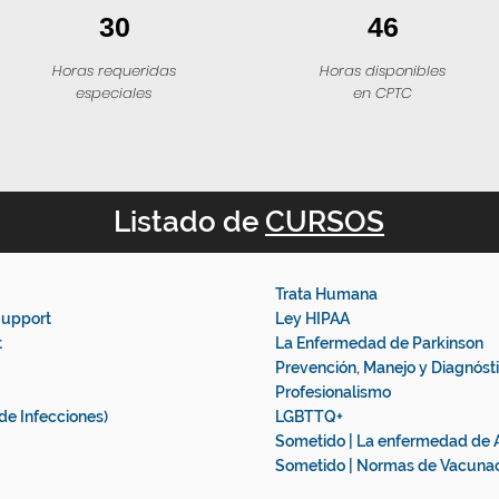
30
46
Horas requeridas
Horas disponibles
especiales
en CPTC
Listado de
CURSOS
Trata Humana
Support
Ley HIPAA
t
La Enfermedad de Parkinson
Prevención, Manejo y Diagnóst
Profesionalismo
de Infecciones)
LGBTTQ+
Sometido | La enfermedad de 
Sometido | Normas de Vacuna