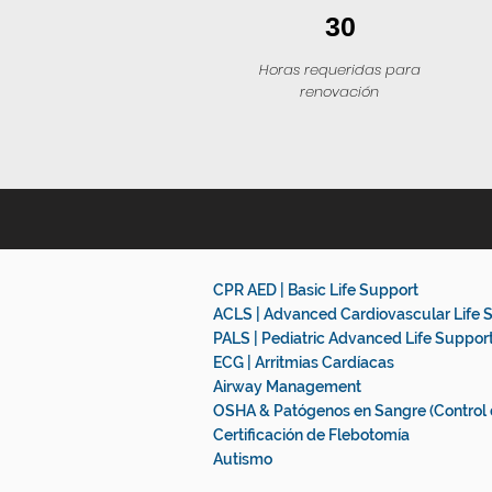
30
Horas requeridas para
renovación
CPR AED | Basic Life Support
ACLS | Advanced Cardiovascular Life 
PALS | Pediatric Advanced Life Suppor
ECG | Arritmias Cardíacas
Airway Management
OSHA & Patógenos en Sangre (Control 
Certificación de Flebotomía
Autismo