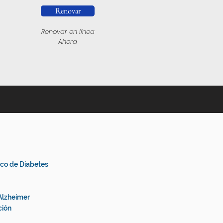
Renovar
Renovar en línea
Ahora
ico de Diabetes
Alzheimer
ción