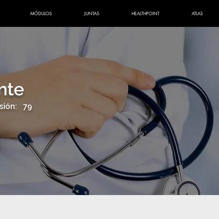
MÓDULOS
JUNTAS
HEALTHPOINT
ATLAS
nte
sión:
79