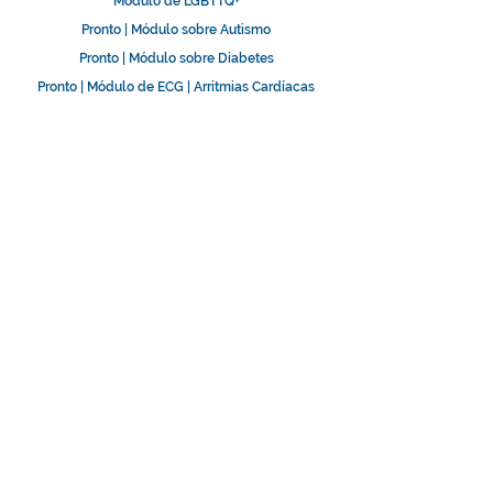
Módulo de LGBTTQ+
Pronto | Módulo sobre Autismo
Pronto | Módulo sobre Diabetes
Pronto | Módulo de ECG | Arritmias Cardíacas
Pronto | Módulo sobre OSHA
LLAMAR PARA ORIENTACIÓN
Información de contacto:
P.O. Box 2710
Vega Baja, PR 00694
info@cardiopulmonarytc.com
Oficina:
(939) 366-1203 (8
:00am -3:00pm/ Lun-Vi)
Celular:
(787) 918-1203 (8
:00am -3:00pm/ Lun-Vi)
Centro de Simulación Clínica
Proveedor #00268 del Departamento de Salud
División de Educación Continua