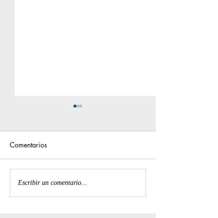
Comentarios
𝐂𝐮𝐫𝐬𝐨𝐬 𝐝𝐞 𝐂𝐏𝐑 | 𝐀𝐂𝐋𝐒 |
Cursos CPR | A
Escribir un comentario...
𝐏𝐀𝐋𝐒
PALS