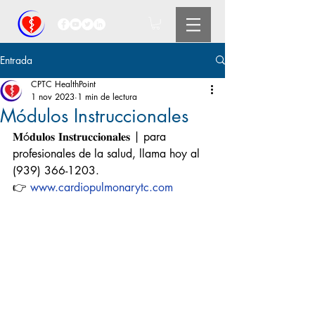
Entrada
CPTC HealthPoint
1 nov 2023
1 min de lectura
Módulos Instruccionales
𝐌ó𝐝𝐮𝐥𝐨𝐬 𝐈𝐧𝐬𝐭𝐫𝐮𝐜𝐜𝐢𝐨𝐧𝐚𝐥𝐞𝐬 | para 
profesionales de la salud, llama hoy al 
(939) 366-1203.
👉 
www.cardiopulmonarytc.com